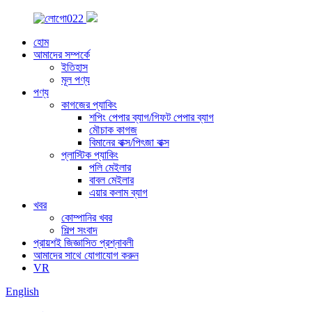
হোম
আমাদের সম্পর্কে
ইতিহাস
মূল পণ্য
পণ্য
কাগজের প্যাকিং
শপিং পেপার ব্যাগ/গিফট পেপার ব্যাগ
মৌচাক কাগজ
বিমানের বাক্স/পিৎজা বাক্স
প্লাস্টিক প্যাকিং
পলি মেইলার
বাবল মেইলার
এয়ার কলাম ব্যাগ
খবর
কোম্পানির খবর
শিল্প সংবাদ
প্রায়শই জিজ্ঞাসিত প্রশ্নাবলী
আমাদের সাথে যোগাযোগ করুন
VR
English