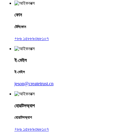
ফোন
টেলিফোন
+৮৬ ১৫৮৮৯৩৬৮১০৭
ই-মেইল
ই-মেইল
jeson@createtrust.cn
হোয়াটসঅ্যাপ
হোয়াটসঅ্যাপ
+৮৬ ১৫৮৮৯৩৬৮১০৭