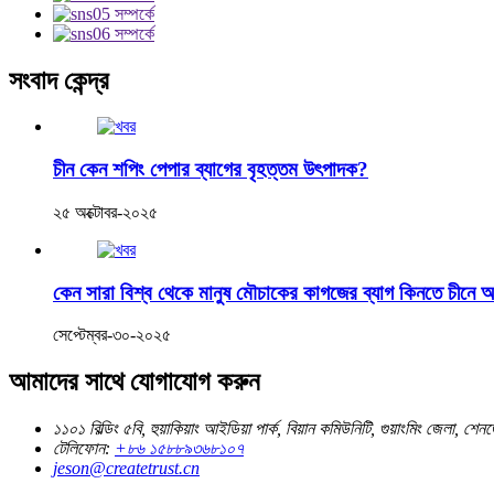
সংবাদ কেন্দ্র
চীন কেন শপিং পেপার ব্যাগের বৃহত্তম উৎপাদক?
২৫ অক্টোবর-২০২৫
কেন সারা বিশ্ব থেকে মানুষ মৌচাকের কাগজের ব্যাগ কিনতে চীনে
সেপ্টেম্বর-৩০-২০২৫
আমাদের সাথে যোগাযোগ করুন
১১০১ বিল্ডিং ৫বি, হুয়াকিয়াং আইডিয়া পার্ক, বিয়ান কমিউনিটি, গুয়াংমিং জেলা, শেন
টেলিফোন:
+৮৬ ১৫৮৮৯৩৬৮১০৭
jeson@createtrust.cn