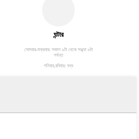
ঘন্টার
সোমবার-শুক্রবার: সকাল ৯টা থেকে সন্ধ্যা ৬টা
পর্যন্ত
শনিবার,
রবিবার: বন্ধ