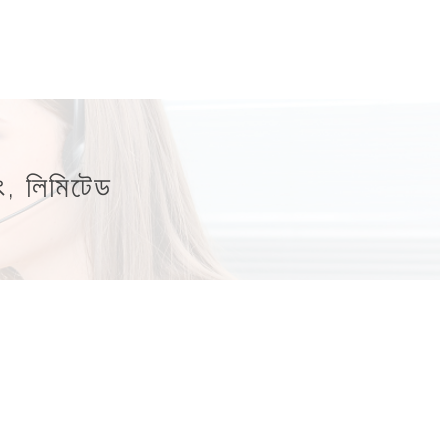
োং, লিমিটেড