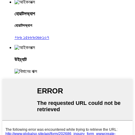
হোয়াটসঅ্যাপ
হোয়াটসঅ্যাপ
+৮৬ ১৫৮৮৯৩৬৮১০৭
উইচ্যাট