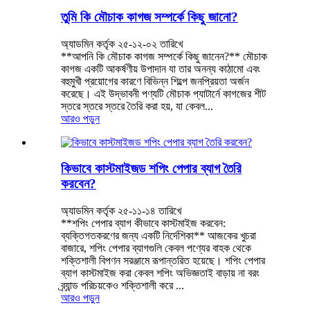
তুমি কি মৌচাক কাগজ সম্পর্কে কিছু জানো?
অ্যাডমিন কর্তৃক ২৫-১২-০২ তারিখে
**আপনি কি মৌচাক কাগজ সম্পর্কে কিছু জানেন?** মৌচাক
কাগজ একটি আকর্ষণীয় উপাদান যা তার অনন্য কাঠামো এবং
বহুমুখী প্রয়োগের কারণে বিভিন্ন শিল্পে জনপ্রিয়তা অর্জন
করেছে। এই উদ্ভাবনী পণ্যটি মৌচাক প্যাটার্নে কাগজের শীট
স্তরে স্তরে স্তরে তৈরি করা হয়, যা কেবল...
আরও পড়ুন
কিভাবে কাস্টমাইজড শপিং পেপার ব্যাগ তৈরি
করবেন?
অ্যাডমিন কর্তৃক ২৫-১১-১৪ তারিখে
**শপিং পেপার ব্যাগ কীভাবে কাস্টমাইজ করবেন:
ব্যক্তিগতকরণের জন্য একটি নির্দেশিকা** আজকের খুচরা
বাজারে, শপিং পেপার ব্যাগগুলি কেবল পণ্যের বাহক থেকে
শক্তিশালী বিপণন সরঞ্জামে রূপান্তরিত হয়েছে। শপিং পেপার
ব্যাগ কাস্টমাইজ করা কেবল শপিং অভিজ্ঞতাই বাড়ায় না বরং
ব্র্যান্ড পরিচয়কেও শক্তিশালী করে ...
আরও পড়ুন