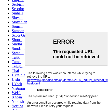
Serbian
Sesotho
Sinhala
Slovak
Slovenian
Somali
Samoan
Scots Gaelic
Shona
Sindhi
Sundanese
Swahili
Tajik
Tamil
Telugu
Thai
Ukrainian
Urdu
Uzbek
Vietnamese
Welsh
Xhosa
Yiddish
Yoruba