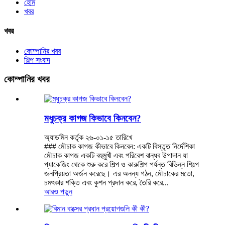
হোম
খবর
খবর
কোম্পানির খবর
শিল্প সংবাদ
কোম্পানির খবর
মধুচক্র কাগজ কিভাবে কিনবেন?
অ্যাডমিন কর্তৃক ২৬-০১-১৫ তারিখে
### মৌচাক কাগজ কীভাবে কিনবেন: একটি বিস্তৃত নির্দেশিকা
মৌচাক কাগজ একটি বহুমুখী এবং পরিবেশ বান্ধব উপাদান যা
প্যাকেজিং থেকে শুরু করে শিল্প ও কারুশিল্প পর্যন্ত বিভিন্ন শিল্পে
জনপ্রিয়তা অর্জন করেছে। এর অনন্য গঠন, মৌচাকের মতো,
চমৎকার শক্তি এবং কুশন প্রদান করে, তৈরি করে...
আরও পড়ুন