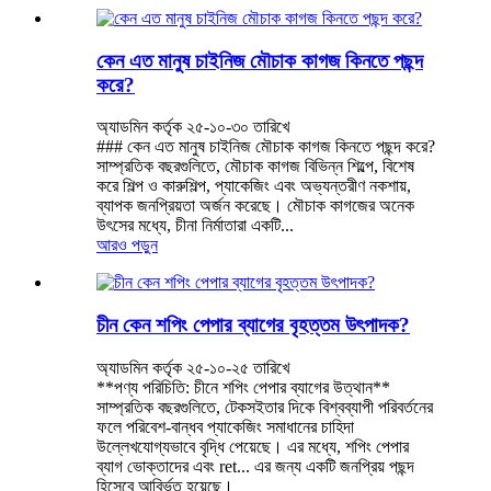
কেন এত মানুষ চাইনিজ মৌচাক কাগজ কিনতে পছন্দ
করে?
অ্যাডমিন কর্তৃক ২৫-১০-৩০ তারিখে
### কেন এত মানুষ চাইনিজ মৌচাক কাগজ কিনতে পছন্দ করে?
সাম্প্রতিক বছরগুলিতে, মৌচাক কাগজ বিভিন্ন শিল্পে, বিশেষ
করে শিল্প ও কারুশিল্প, প্যাকেজিং এবং অভ্যন্তরীণ নকশায়,
ব্যাপক জনপ্রিয়তা অর্জন করেছে। মৌচাক কাগজের অনেক
উৎসের মধ্যে, চীনা নির্মাতারা একটি...
আরও পড়ুন
চীন কেন শপিং পেপার ব্যাগের বৃহত্তম উৎপাদক?
অ্যাডমিন কর্তৃক ২৫-১০-২৫ তারিখে
**পণ্য পরিচিতি: চীনে শপিং পেপার ব্যাগের উত্থান**
সাম্প্রতিক বছরগুলিতে, টেকসইতার দিকে বিশ্বব্যাপী পরিবর্তনের
ফলে পরিবেশ-বান্ধব প্যাকেজিং সমাধানের চাহিদা
উল্লেখযোগ্যভাবে বৃদ্ধি পেয়েছে। এর মধ্যে, শপিং পেপার
ব্যাগ ভোক্তাদের এবং ret... এর জন্য একটি জনপ্রিয় পছন্দ
হিসেবে আবির্ভূত হয়েছে।