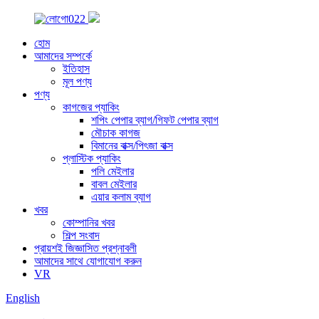
হোম
আমাদের সম্পর্কে
ইতিহাস
মূল পণ্য
পণ্য
কাগজের প্যাকিং
শপিং পেপার ব্যাগ/গিফট পেপার ব্যাগ
মৌচাক কাগজ
বিমানের বাক্স/পিৎজা বাক্স
প্লাস্টিক প্যাকিং
পলি মেইলার
বাবল মেইলার
এয়ার কলাম ব্যাগ
খবর
কোম্পানির খবর
শিল্প সংবাদ
প্রায়শই জিজ্ঞাসিত প্রশ্নাবলী
আমাদের সাথে যোগাযোগ করুন
VR
English