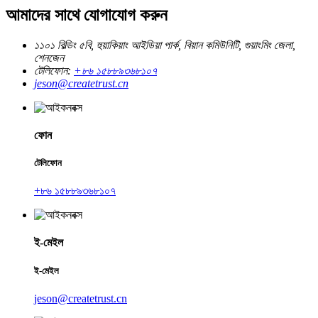
আমাদের সাথে যোগাযোগ করুন
১১০১ বিল্ডিং ৫বি, হুয়াকিয়াং আইডিয়া পার্ক, বিয়ান কমিউনিটি, গুয়াংমিং জেলা,
শেনজেন
টেলিফোন:
+৮৬ ১৫৮৮৯৩৬৮১০৭
jeson@createtrust.cn
ফোন
টেলিফোন
+৮৬ ১৫৮৮৯৩৬৮১০৭
ই-মেইল
ই-মেইল
jeson@createtrust.cn