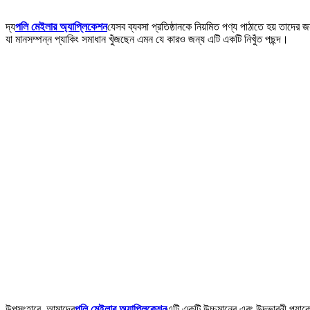
দ্য
পলি মেইলার অ্যাপ্লিকেশন
যেসব ব্যবসা প্রতিষ্ঠানকে নিয়মিত পণ্য পাঠাতে হয় তাদের 
যা মানসম্পন্ন প্যাকিং সমাধান খুঁজছেন এমন যে কারও জন্য এটি একটি নিখুঁত পছন্দ।
উপসংহারে, আমাদের
পলি মেইলার অ্যাপ্লিকেশন
এটি একটি উচ্চমানের এবং উদ্ভাবনী প্যাক