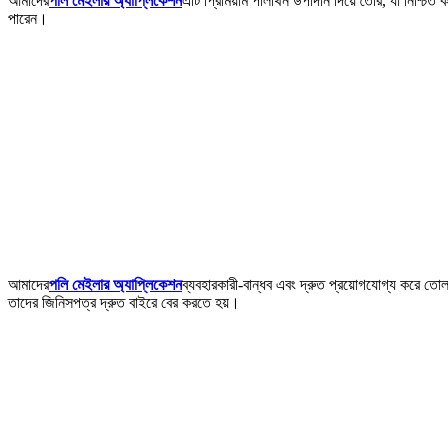
আমাদের
পলি মেইলার অ্যাপ্লিকেশন
এটি প্রিমিয়াম পলিথিন উপাদান দিয়ে তৈরি, যা নিশ্
পারেন।
আমাদের
পলি মেইলার অ্যাপ্লিকেশন
ব্যবহারকারী-বান্ধব এবং দ্রুত প্রয়োগযোগ্য করে ত
তাদের জিনিসপত্র দ্রুত বাইরে বের করতে হয়।