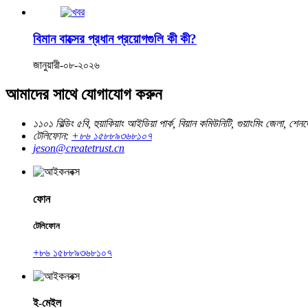
বিমান বাক্সের প্রধান প্রয়োগগুলি কী কী?
জানুয়ারী-০৮-২০২৬
আমাদের সাথে যোগাযোগ করুন
১১০১ বিল্ডিং ৫বি, হুয়াকিয়াং আইডিয়া পার্ক, বিয়ান কমিউনিটি, গুয়াংমিং জেলা, শেন
টেলিফোন:
+৮৬ ১৫৮৮৯৩৬৮১০৭
jeson@createtrust.cn
ফোন
টেলিফোন
+৮৬ ১৫৮৮৯৩৬৮১০৭
ই-মেইল