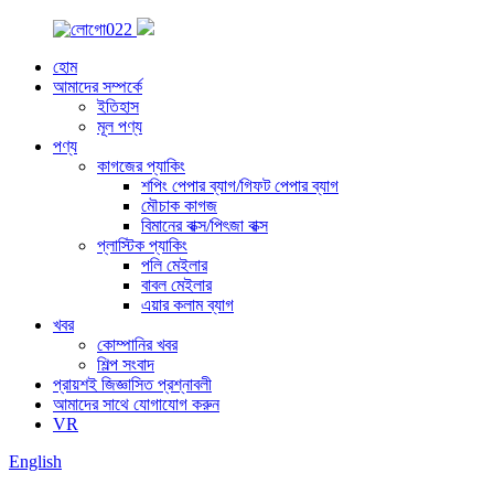
হোম
আমাদের সম্পর্কে
ইতিহাস
মূল পণ্য
পণ্য
কাগজের প্যাকিং
শপিং পেপার ব্যাগ/গিফট পেপার ব্যাগ
মৌচাক কাগজ
বিমানের বাক্স/পিৎজা বাক্স
প্লাস্টিক প্যাকিং
পলি মেইলার
বাবল মেইলার
এয়ার কলাম ব্যাগ
খবর
কোম্পানির খবর
শিল্প সংবাদ
প্রায়শই জিজ্ঞাসিত প্রশ্নাবলী
আমাদের সাথে যোগাযোগ করুন
VR
English